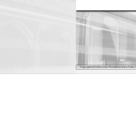
Copyright©|2014|Weroni