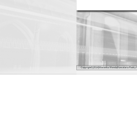
Copyright©|2014|Weroni