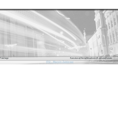
ka Wenda|Kancelaria Radcy Prawnego
Kancelaria
|
Oferta
|
Aktualności
|
E-porada
|
Kontakt
ITO - Marcin Zabiegaj